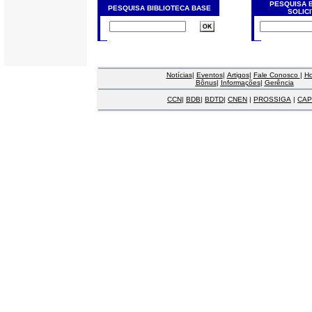
PESQUISA 
PESQUISA BIBLIOTECA BASE
SOLIC
Notícias
|
Eventos
|
Artigos
|
Fale Conosco
|
H
Bônus
|
Informações
|
Gerência
CCN
|
BDB
|
BDTD
|
CNEN
|
PROSSIGA
|
CAP