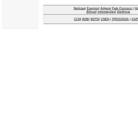
Notícias
|
Eventos
|
Artigos
|
Fale Conosco
|
H
Bônus
|
Informações
|
Gerência
CCN
|
BDB
|
BDTD
|
CNEN
|
PROSSIGA
|
CAP