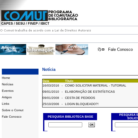
Fale Conosco
Notícia
Home
Data
Título
Notícias
16/03/2016
-
COMO SOLICITAR MATERIAL - TUTORIAL
Eventos
09/01/2010
-
ELABORAÇÃO DE ESTATÍSTICAS
Artigos
09/01/2008
-
CESTA DE PEDIDOS
Links
25/10/2006
-
LOGIN BLOQUEADO?!
Sobre o Comut
PESQUISA 
Fale Conosco
PESQUISA BIBLIOTECA BASE
SOLIC