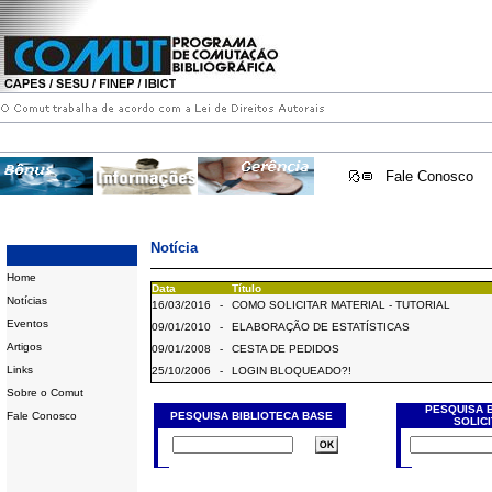
Fale Conosco
Notícia
Home
Data
Título
Notícias
16/03/2016
-
COMO SOLICITAR MATERIAL - TUTORIAL
Eventos
09/01/2010
-
ELABORAÇÃO DE ESTATÍSTICAS
Artigos
09/01/2008
-
CESTA DE PEDIDOS
Links
25/10/2006
-
LOGIN BLOQUEADO?!
Sobre o Comut
PESQUISA 
Fale Conosco
PESQUISA BIBLIOTECA BASE
SOLIC