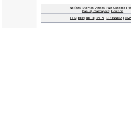
Notícias
|
Eventos
|
Artigos
|
Fale Conosco
|
H
Bônus
|
Informações
|
Gerência
CCN
|
BDB
|
BDTD
|
CNEN
|
PROSSIGA
|
CAP