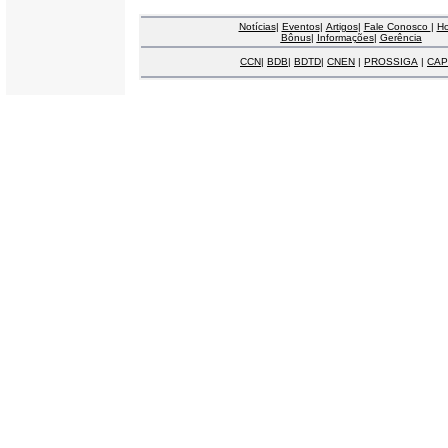
Notícias
|
Eventos
|
Artigos
|
Fale Conosco
|
H
Bônus
|
Informações
|
Gerência
CCN
|
BDB
|
BDTD
|
CNEN
|
PROSSIGA
|
CAP