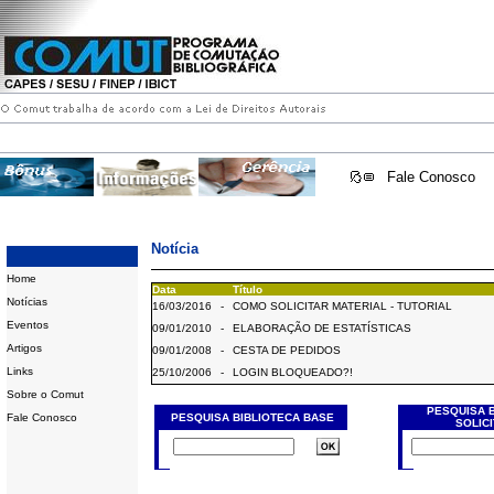
Fale Conosco
Notícia
Home
Data
Título
Notícias
16/03/2016
-
COMO SOLICITAR MATERIAL - TUTORIAL
Eventos
09/01/2010
-
ELABORAÇÃO DE ESTATÍSTICAS
Artigos
09/01/2008
-
CESTA DE PEDIDOS
Links
25/10/2006
-
LOGIN BLOQUEADO?!
Sobre o Comut
PESQUISA 
Fale Conosco
PESQUISA BIBLIOTECA BASE
SOLIC