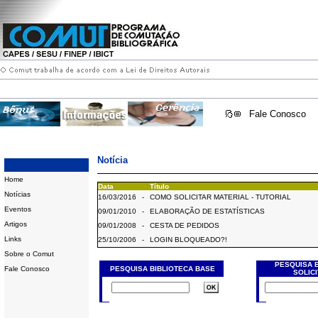
Fale Conosco
Notícia
Home
Data
Título
Notícias
16/03/2016
-
COMO SOLICITAR MATERIAL - TUTORIAL
Eventos
09/01/2010
-
ELABORAÇÃO DE ESTATÍSTICAS
Artigos
09/01/2008
-
CESTA DE PEDIDOS
Links
25/10/2006
-
LOGIN BLOQUEADO?!
Sobre o Comut
PESQUISA 
Fale Conosco
PESQUISA BIBLIOTECA BASE
SOLIC