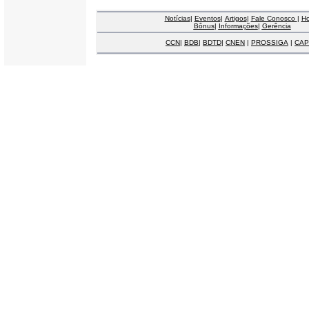
Notícias
|
Eventos
|
Artigos
|
Fale Conosco
|
H
Bônus
|
Informações
|
Gerência
CCN
|
BDB
|
BDTD
|
CNEN
|
PROSSIGA
|
CAP