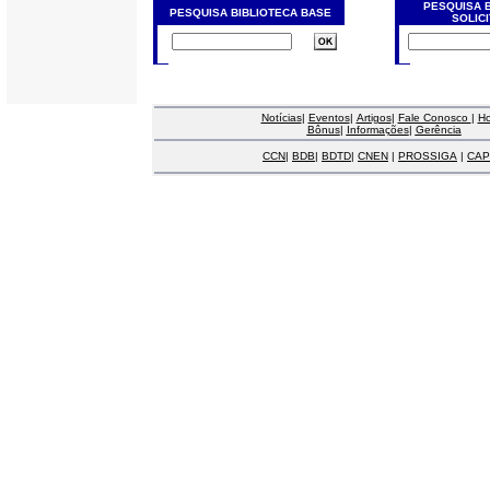
PESQUISA 
PESQUISA BIBLIOTECA BASE
SOLIC
Notícias
|
Eventos
|
Artigos
|
Fale Conosco
|
H
Bônus
|
Informações
|
Gerência
CCN
|
BDB
|
BDTD
|
CNEN
|
PROSSIGA
|
CAP