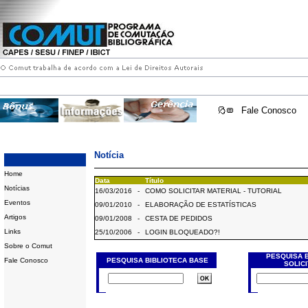
Fale Conosco
Notícia
Home
Data
Título
Notícias
16/03/2016
-
COMO SOLICITAR MATERIAL - TUTORIAL
Eventos
09/01/2010
-
ELABORAÇÃO DE ESTATÍSTICAS
Artigos
09/01/2008
-
CESTA DE PEDIDOS
Links
25/10/2006
-
LOGIN BLOQUEADO?!
Sobre o Comut
PESQUISA 
Fale Conosco
PESQUISA BIBLIOTECA BASE
SOLIC