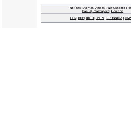
Notícias
|
Eventos
|
Artigos
|
Fale Conosco
|
H
Bônus
|
Informações
|
Gerência
CCN
|
BDB
|
BDTD
|
CNEN
|
PROSSIGA
|
CAP