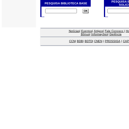
PESQUISA 
PESQUISA BIBLIOTECA BASE
SOLIC
Notícias
|
Eventos
|
Artigos
|
Fale Conosco
|
H
Bônus
|
Informações
|
Gerência
CCN
|
BDB
|
BDTD
|
CNEN
|
PROSSIGA
|
CAP