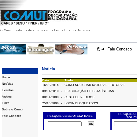
Fale Conosco
Notícia
Home
Data
Título
Notícias
16/03/2016
-
COMO SOLICITAR MATERIAL - TUTORIAL
Eventos
09/01/2010
-
ELABORAÇÃO DE ESTATÍSTICAS
Artigos
09/01/2008
-
CESTA DE PEDIDOS
Links
25/10/2006
-
LOGIN BLOQUEADO?!
Sobre o Comut
PESQUISA 
Fale Conosco
PESQUISA BIBLIOTECA BASE
SOLIC