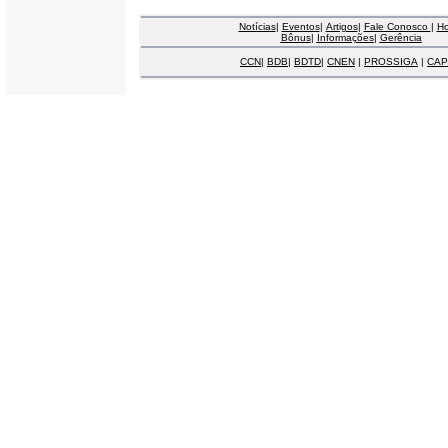
Notícias
|
Eventos
|
Artigos
|
Fale Conosco
|
H
Bônus
|
Informações
|
Gerência
CCN
|
BDB
|
BDTD
|
CNEN
|
PROSSIGA
|
CAP