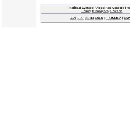
Notícias
|
Eventos
|
Artigos
|
Fale Conosco
|
H
Bônus
|
Informações
|
Gerência
CCN
|
BDB
|
BDTD
|
CNEN
|
PROSSIGA
|
CAP