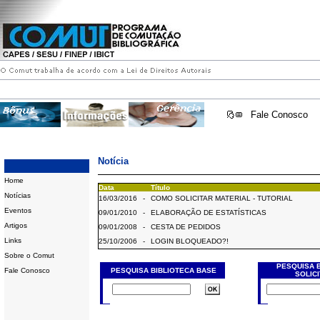
Fale Conosco
Notícia
Home
Data
Título
Notícias
16/03/2016
-
COMO SOLICITAR MATERIAL - TUTORIAL
Eventos
09/01/2010
-
ELABORAÇÃO DE ESTATÍSTICAS
Artigos
09/01/2008
-
CESTA DE PEDIDOS
Links
25/10/2006
-
LOGIN BLOQUEADO?!
Sobre o Comut
PESQUISA 
Fale Conosco
PESQUISA BIBLIOTECA BASE
SOLIC