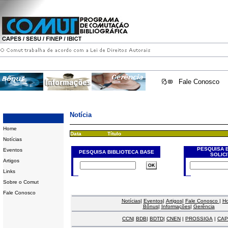
Fale Conosco
Notícia
Home
Data
Título
Notícias
PESQUISA 
Eventos
PESQUISA BIBLIOTECA BASE
SOLIC
Artigos
Links
Sobre o Comut
Fale Conosco
Notícias
|
Eventos
|
Artigos
|
Fale Conosco
|
H
Bônus
|
Informações
|
Gerência
CCN
|
BDB
|
BDTD
|
CNEN
|
PROSSIGA
|
CAP