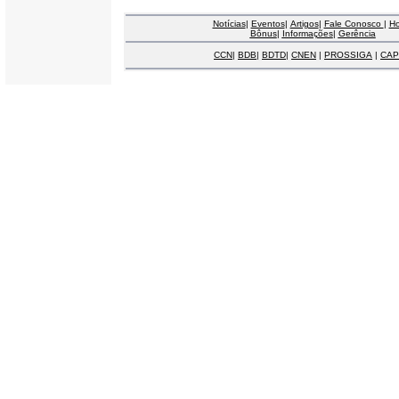
Notícias
|
Eventos
|
Artigos
|
Fale Conosco
|
H
Bônus
|
Informações
|
Gerência
CCN
|
BDB
|
BDTD
|
CNEN
|
PROSSIGA
|
CAP