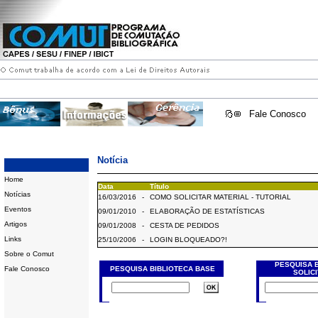
Fale Conosco
Notícia
Home
Data
Título
Notícias
16/03/2016
-
COMO SOLICITAR MATERIAL - TUTORIAL
Eventos
09/01/2010
-
ELABORAÇÃO DE ESTATÍSTICAS
Artigos
09/01/2008
-
CESTA DE PEDIDOS
Links
25/10/2006
-
LOGIN BLOQUEADO?!
Sobre o Comut
PESQUISA 
Fale Conosco
PESQUISA BIBLIOTECA BASE
SOLIC