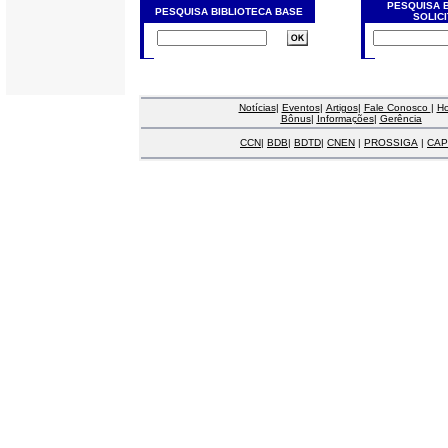
PESQUISA 
PESQUISA BIBLIOTECA BASE
SOLIC
Notícias
|
Eventos
|
Artigos
|
Fale Conosco
|
H
Bônus
|
Informações
|
Gerência
CCN
|
BDB
|
BDTD
|
CNEN
|
PROSSIGA
|
CAP