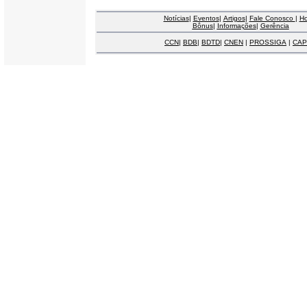
Notícias
|
Eventos
|
Artigos
|
Fale Conosco
|
H
Bônus
|
Informações
|
Gerência
CCN
|
BDB
|
BDTD
|
CNEN
|
PROSSIGA
|
CAP