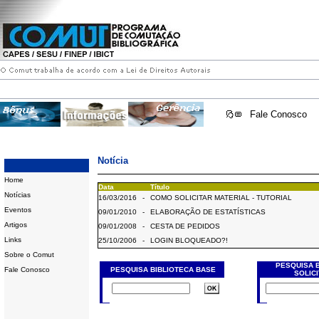
Fale Conosco
Notícia
Home
Data
Título
Notícias
16/03/2016
-
COMO SOLICITAR MATERIAL - TUTORIAL
Eventos
09/01/2010
-
ELABORAÇÃO DE ESTATÍSTICAS
Artigos
09/01/2008
-
CESTA DE PEDIDOS
Links
25/10/2006
-
LOGIN BLOQUEADO?!
Sobre o Comut
PESQUISA 
Fale Conosco
PESQUISA BIBLIOTECA BASE
SOLIC