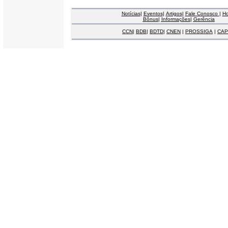
Notícias
|
Eventos
|
Artigos
|
Fale Conosco
|
H
Bônus
|
Informações
|
Gerência
CCN
|
BDB
|
BDTD
|
CNEN
|
PROSSIGA
|
CAP