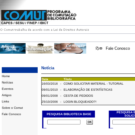
Fale Conosco
Notícia
Home
Data
Título
Notícias
16/03/2016
-
COMO SOLICITAR MATERIAL - TUTORIAL
Eventos
09/01/2010
-
ELABORAÇÃO DE ESTATÍSTICAS
Artigos
09/01/2008
-
CESTA DE PEDIDOS
Links
25/10/2006
-
LOGIN BLOQUEADO?!
Sobre o Comut
PESQUISA 
Fale Conosco
PESQUISA BIBLIOTECA BASE
SOLIC