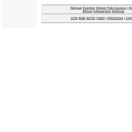
Notícias
|
Eventos
|
Artigos
|
Fale Conosco
|
H
Bônus
|
Informações
|
Gerência
CCN
|
BDB
|
BDTD
|
CNEN
|
PROSSIGA
|
CAP