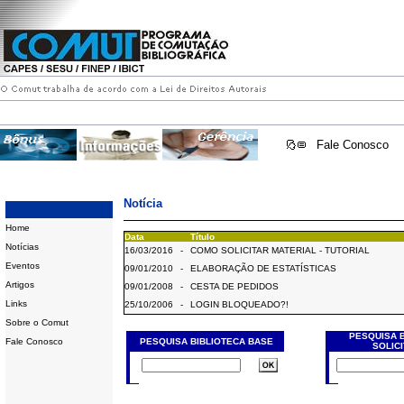
Fale Conosco
Notícia
Home
Data
Título
Notícias
16/03/2016
-
COMO SOLICITAR MATERIAL - TUTORIAL
Eventos
09/01/2010
-
ELABORAÇÃO DE ESTATÍSTICAS
Artigos
09/01/2008
-
CESTA DE PEDIDOS
Links
25/10/2006
-
LOGIN BLOQUEADO?!
Sobre o Comut
PESQUISA 
Fale Conosco
PESQUISA BIBLIOTECA BASE
SOLIC