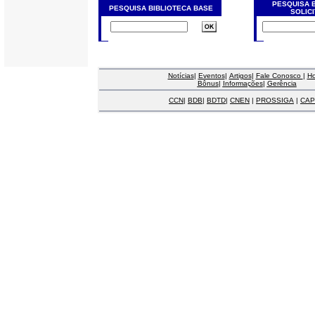
PESQUISA 
PESQUISA BIBLIOTECA BASE
SOLIC
Notícias
|
Eventos
|
Artigos
|
Fale Conosco
|
H
Bônus
|
Informações
|
Gerência
CCN
|
BDB
|
BDTD
|
CNEN
|
PROSSIGA
|
CAP