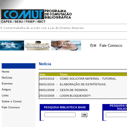
Fale Conosco
Notícia
Home
Data
Título
Notícias
16/03/2016
-
COMO SOLICITAR MATERIAL - TUTORIAL
Eventos
09/01/2010
-
ELABORAÇÃO DE ESTATÍSTICAS
Artigos
09/01/2008
-
CESTA DE PEDIDOS
Links
25/10/2006
-
LOGIN BLOQUEADO?!
Sobre o Comut
PESQUISA 
Fale Conosco
PESQUISA BIBLIOTECA BASE
SOLIC