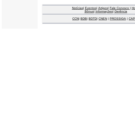
Notícias
|
Eventos
|
Artigos
|
Fale Conosco
|
H
Bônus
|
Informações
|
Gerência
CCN
|
BDB
|
BDTD
|
CNEN
|
PROSSIGA
|
CAP