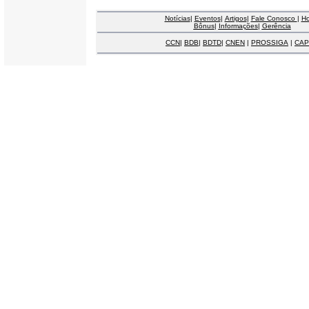
Notícias
|
Eventos
|
Artigos
|
Fale Conosco
|
H
Bônus
|
Informações
|
Gerência
CCN
|
BDB
|
BDTD
|
CNEN
|
PROSSIGA
|
CAP