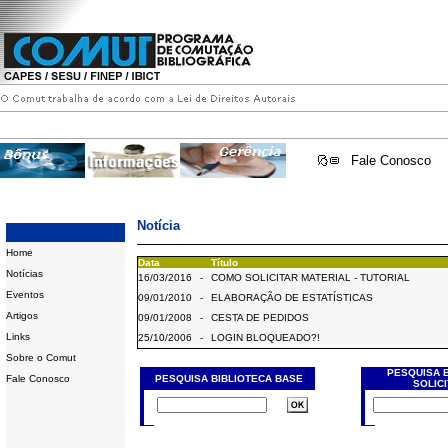
Fale Conosco
Notícia
Home
Data
Título
Notícias
16/03/2016
-
COMO SOLICITAR MATERIAL - TUTORIAL
Eventos
09/01/2010
-
ELABORAÇÃO DE ESTATÍSTICAS
Artigos
09/01/2008
-
CESTA DE PEDIDOS
Links
25/10/2006
-
LOGIN BLOQUEADO?!
Sobre o Comut
PESQUISA 
Fale Conosco
PESQUISA BIBLIOTECA BASE
SOLIC