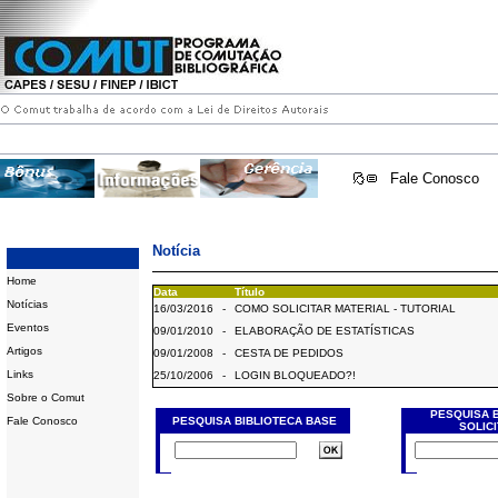
Fale Conosco
Notícia
Home
Data
Título
Notícias
16/03/2016
-
COMO SOLICITAR MATERIAL - TUTORIAL
Eventos
09/01/2010
-
ELABORAÇÃO DE ESTATÍSTICAS
Artigos
09/01/2008
-
CESTA DE PEDIDOS
Links
25/10/2006
-
LOGIN BLOQUEADO?!
Sobre o Comut
PESQUISA 
Fale Conosco
PESQUISA BIBLIOTECA BASE
SOLIC