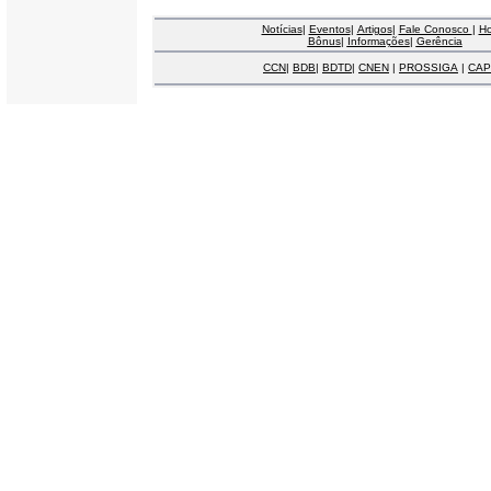
Notícias
|
Eventos
|
Artigos
|
Fale Conosco
|
H
Bônus
|
Informações
|
Gerência
CCN
|
BDB
|
BDTD
|
CNEN
|
PROSSIGA
|
CAP