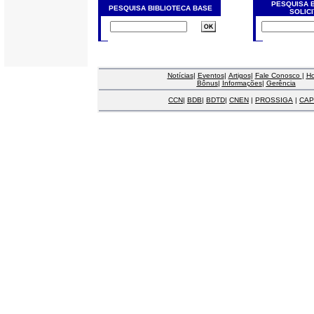
PESQUISA 
PESQUISA BIBLIOTECA BASE
SOLIC
Notícias
|
Eventos
|
Artigos
|
Fale Conosco
|
H
Bônus
|
Informações
|
Gerência
CCN
|
BDB
|
BDTD
|
CNEN
|
PROSSIGA
|
CAP