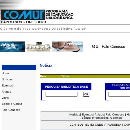
Fale Conosco
Notícia
Home
Data
Título
Notícias
PESQUISA 
Eventos
PESQUISA BIBLIOTECA BASE
SOLIC
Artigos
Links
Sobre o Comut
Fale Conosco
Notícias
|
Eventos
|
Artigos
|
Fale Conosco
|
H
Bônus
|
Informações
|
Gerência
CCN
|
BDB
|
BDTD
|
CNEN
|
PROSSIGA
|
CAP