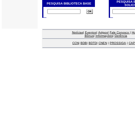
PESQUISA 
PESQUISA BIBLIOTECA BASE
SOLIC
Notícias
|
Eventos
|
Artigos
|
Fale Conosco
|
H
Bônus
|
Informações
|
Gerência
CCN
|
BDB
|
BDTD
|
CNEN
|
PROSSIGA
|
CAP