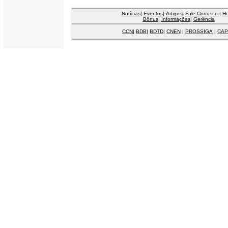
Notícias
|
Eventos
|
Artigos
|
Fale Conosco
|
H
Bônus
|
Informações
|
Gerência
CCN
|
BDB
|
BDTD
|
CNEN
|
PROSSIGA
|
CAP