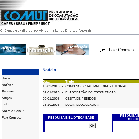
Fale Conosco
Notícia
Home
Data
Título
Notícias
16/03/2016
-
COMO SOLICITAR MATERIAL - TUTORIAL
Eventos
09/01/2010
-
ELABORAÇÃO DE ESTATÍSTICAS
Artigos
09/01/2008
-
CESTA DE PEDIDOS
Links
25/10/2006
-
LOGIN BLOQUEADO?!
Sobre o Comut
PESQUISA 
Fale Conosco
PESQUISA BIBLIOTECA BASE
SOLIC