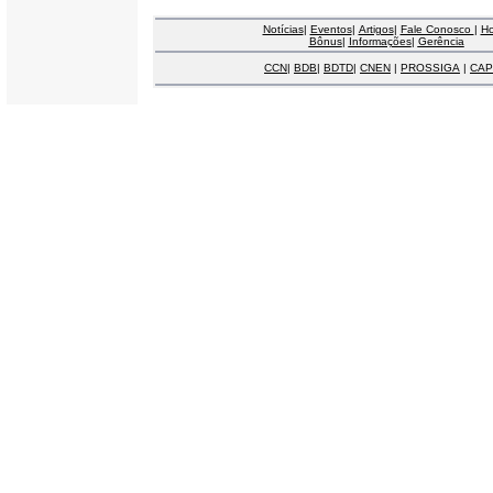
Notícias
|
Eventos
|
Artigos
|
Fale Conosco
|
H
Bônus
|
Informações
|
Gerência
CCN
|
BDB
|
BDTD
|
CNEN
|
PROSSIGA
|
CAP