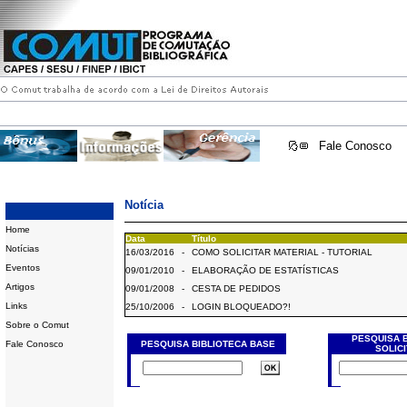
Fale Conosco
Notícia
Home
Data
Título
Notícias
16/03/2016
-
COMO SOLICITAR MATERIAL - TUTORIAL
Eventos
09/01/2010
-
ELABORAÇÃO DE ESTATÍSTICAS
Artigos
09/01/2008
-
CESTA DE PEDIDOS
Links
25/10/2006
-
LOGIN BLOQUEADO?!
Sobre o Comut
PESQUISA 
Fale Conosco
PESQUISA BIBLIOTECA BASE
SOLIC