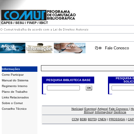
Fale Conosco
Informações
Como Participar
PESQUISA 
PESQUISA BIBLIOTECA BASE
Manual do Sistema
SOLIC
Regimento Interno
Plano de Trabalho
Links Relacionados
Sobre o Comut
Conselho Técnico
Notícias
|
Eventos
|
Artigos
|
Fale Conosco
|
H
Bônus
|
Informações
|
Gerência
CCN
|
BDB
|
BDTD
|
CNEN
|
PROSSIGA
|
CAP