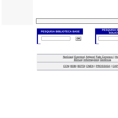
PESQUISA 
PESQUISA BIBLIOTECA BASE
SOLIC
Notícias
|
Eventos
|
Artigos
|
Fale Conosco
|
H
Bônus
|
Informações
|
Gerência
CCN
|
BDB
|
BDTD
|
CNEN
|
PROSSIGA
|
CAP