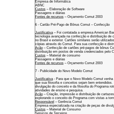
Empresa de Informática
ABNC
Custos
– Elaboração de Software
Passagens e diárias
Fontes de recursos
– Orçamento Comut 2003
6 - Cartão Pré-Pago de Bônus Comut – Confecção
Justificativa
– Foi contatada a empresa American 
tecnologia avançada na confecção e distribuição de c
no Brasil e exterior. Cartões similares serão utiliz
cópias através do Comut. Para sua confecção e distr
Ação
– Confecção de cartões pré-pagos de bônus Co
distribuição em postos de venda credenciados pelo 
Custos
– Material de consumo
Passagens e diárias
Fontes de recursos
– Orçamento Comut 2003
7 - Publicidade do Novo Modelo Comut
Justificativa
- Para que o Novo Modelo Comut venha a
que sua filosofia e conceitos sejam bem entendidos. U
divulgação do conceito e da filosofia do Programa ro
atividades de ensino e pesquisa.
Ação
– Criação, impressão e distribuição de cartazes
explorando o conceito do Programa com vistas a torn
Responsável
– Gerência Comut
Empresa especializada na criação de peças de divul
Custos
– Material de Consumo
Serviços de Terceiros