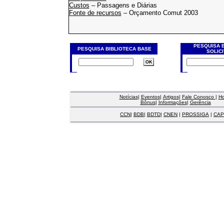
Custos
– Passagens e Diárias
Fonte de recursos
– Orçamento Comut 2003
PESQUISA 
PESQUISA BIBLIOTECA BASE
SOLIC
Notícias
|
Eventos
|
Artigos
|
Fale Conosco
|
H
Bônus
|
Informações
|
Gerência
CCN
|
BDB
|
BDTD
|
CNEN
|
PROSSIGA
|
CAP