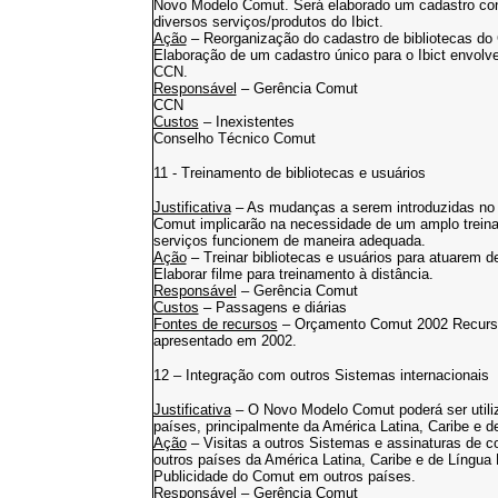
Novo Modelo Comut. Será elaborado um cadastro cont
diversos serviços/produtos do Ibict.
Ação
– Reorganização do cadastro de bibliotecas do
Elaboração de um cadastro único para o Ibict envolve
CCN.
Responsável
– Gerência Comut
CCN
Custos
– Inexistentes
Conselho Técnico Comut
11 - Treinamento de bibliotecas e usuários
Justificativa
– As mudanças a serem introduzidas no
Comut implicarão na necessidade de um amplo treinam
serviços funcionem de maneira adequada.
Ação
– Treinar bibliotecas e usuários para atuarem
Elaborar filme para treinamento à distância.
Responsável
– Gerência Comut
Custos
– Passagens e diárias
Fontes de recursos
– Orçamento Comut 2002 Recursos
apresentado em 2002.
12 – Integração com outros Sistemas internacionais
Justificativa
– O Novo Modelo Comut poderá ser utili
países, principalmente da América Latina, Caribe e 
Ação
– Visitas a outros Sistemas e assinaturas de co
outros países da América Latina, Caribe e de Língua
Publicidade do Comut em outros países.
Responsável
– Gerência Comut