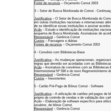
Fonte de recursos
– Orçamento Comut 2003
3 – Setor de Busca Monitorada do Comut - Continua
Justificativa
– O Setor de Busca Monitorada do Comut
em outras instituições nacionais e internacionais al
de se identificar essas instituições e assinar acor
Ação
– Estudo e identificação de instituições naciona
esquema de Busca Monitorada. Assinaturas de acordo
Responsável
– Gerência Comut
Custos
– Passagens e diárias
Fontes de recursos
– Orçamento Comut 2003
4 - Convênio com Bibliotecas-Base
Justificativa
– As mudanças operacionais, organizacio
regras que deverão ser acordadas com as Bibliotecas
Ação
– Assinatura de convênios com as Bibliotecas-
Interministerial Nº 590 e do novo RegimentoInterno 
Responsável
– Gerência Comut
Custos
– Inexistentes
5 - Cartão Pré-Pago de Bônus Comut - Software
Justificativa
– A utilização de cartões pré-pagos de 
próprio de controle de vendas e de validação dos car
Ação – Elaboração de software específico para utiliz
usuários, de bônus Comut.
Responsável
– Gerência Comut