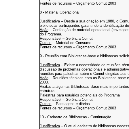
Fontes de recursos
– Orçamento Comut 2003
8 - Material Operacional
Justificativa
– Desde a sua criação em 1980, o Comut 
bibliotecas participantes garantindo a identificação d
Ação
– Confecção de material operacional (envelopes 
do Programa.
Responsável
– Gerência Comut
Custos
– Material de Consumo
Fontes de recursos
– Orçamento Comut 2003
9 - Reunião com Bibliotecas-base e bibliotecas solici
Justificativa
– Existe a necessidade de reuniões técn
discussão de problemas operacionais e administrativ
reuniões para palestras sobre o Comut dirigidas aos 
Ação
– Reuniões técnicas com as Bibliotecas-base e 
2003.
Visitas a algumas Bibliotecas-Base mais importantes 
estrutura.
Palestras para usuários potenciais do Programa
Responsável
– Gerência Comut
Custos
– Passagens e diárias
Fontes de recursos
– Orçamento Comut 2003
10 - Cadastro de Bibliotecas - Continuação
Justificativa
– O atual cadastro de bibliotecas necess