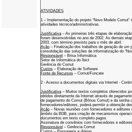
ATIVIDADES
1 – Implementação do projeto “Novo Modelo Comut” re
atividades técnico/administrativas.
Justificativa
– As primeiras três etapas de elaboração
foram desenvolvidas no ano de 2002. As demais etapa
2003, com término previsto para o mês de abril.
Ação
– Finalização dos trabalhos de geração de um pr
consolidação das soluções de informatização do “N
Responsável
– Brisa Informática
Setor de Informática do Ibict
Gerência do Comut
Custos
– Elaboração de Software
Fonte de Recursos
– Comut/Funcate
2 - Acesso a documentos digitais via Internet - Cont
Justificativa
– Muitos textos completos oferecidos por
obtidos diretamente da Internet através de pagamen
de pagamento do Comut (Bônus Comut) e da senha 
fornecedores/editores, poderá permitir a obtenção de
Ação
– Novas reuniões com fornecedores e editores n
âmbito da BDB, para criação de mecanismos operacio
documentos em texto completo pagos.
Assinatura de convênios com fornecedores e editores
Responsável
– Gerência Comut
Custos
– Passagens e diárias