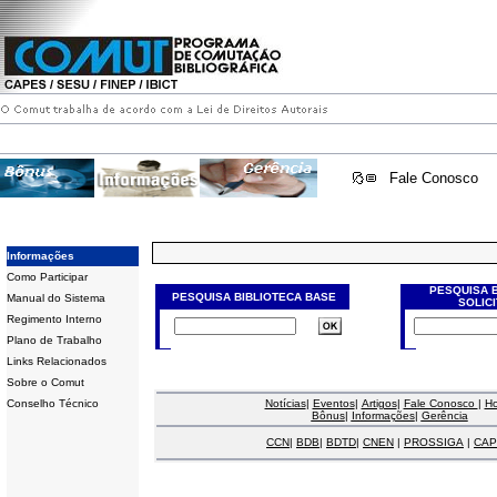
Fale Conosco
Informações
Como Participar
PESQUISA 
PESQUISA BIBLIOTECA BASE
Manual do Sistema
SOLIC
Regimento Interno
Plano de Trabalho
Links Relacionados
Sobre o Comut
Conselho Técnico
Notícias
|
Eventos
|
Artigos
|
Fale Conosco
|
H
Bônus
|
Informações
|
Gerência
CCN
|
BDB
|
BDTD
|
CNEN
|
PROSSIGA
|
CAP