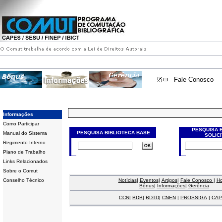
Fale Conosco
Informações
Como Participar
PESQUISA 
PESQUISA BIBLIOTECA BASE
Manual do Sistema
SOLIC
Regimento Interno
Plano de Trabalho
Links Relacionados
Sobre o Comut
Conselho Técnico
Notícias
|
Eventos
|
Artigos
|
Fale Conosco
|
H
Bônus
|
Informações
|
Gerência
CCN
|
BDB
|
BDTD
|
CNEN
|
PROSSIGA
|
CAP