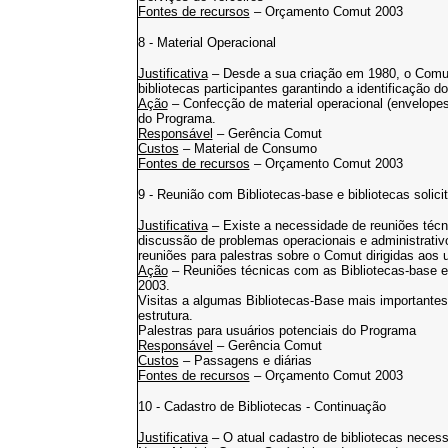
Fontes de recursos
– Orçamento Comut 2003
8 - Material Operacional
Justificativa
– Desde a sua criação em 1980, o Comut 
bibliotecas participantes garantindo a identificação d
Ação
– Confecção de material operacional (envelopes 
do Programa.
Responsável
– Gerência Comut
Custos
– Material de Consumo
Fontes de recursos
– Orçamento Comut 2003
9 - Reunião com Bibliotecas-base e bibliotecas solici
Justificativa
– Existe a necessidade de reuniões técn
discussão de problemas operacionais e administrativ
reuniões para palestras sobre o Comut dirigidas aos 
Ação
– Reuniões técnicas com as Bibliotecas-base e 
2003.
Visitas a algumas Bibliotecas-Base mais importantes 
estrutura.
Palestras para usuários potenciais do Programa
Responsável
– Gerência Comut
Custos
– Passagens e diárias
Fontes de recursos
– Orçamento Comut 2003
10 - Cadastro de Bibliotecas - Continuação
Justificativa
– O atual cadastro de bibliotecas necess