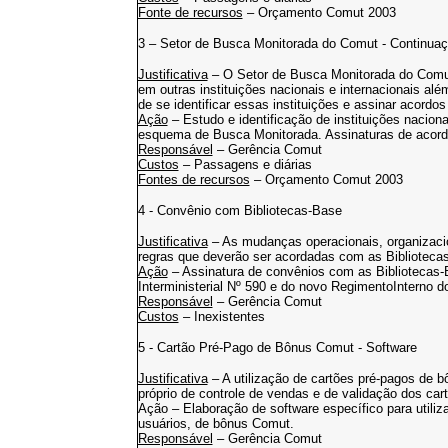
Fonte de recursos
– Orçamento Comut 2003
3 – Setor de Busca Monitorada do Comut - Continua
Justificativa
– O Setor de Busca Monitorada do Comut
em outras instituições nacionais e internacionais al
de se identificar essas instituições e assinar acor
Ação
– Estudo e identificação de instituições naciona
esquema de Busca Monitorada. Assinaturas de acordo
Responsável
– Gerência Comut
Custos
– Passagens e diárias
Fontes de recursos
– Orçamento Comut 2003
4 - Convênio com Bibliotecas-Base
Justificativa
– As mudanças operacionais, organizacio
regras que deverão ser acordadas com as Bibliotecas
Ação
– Assinatura de convênios com as Bibliotecas-
Interministerial Nº 590 e do novo RegimentoInterno 
Responsável
– Gerência Comut
Custos
– Inexistentes
5 - Cartão Pré-Pago de Bônus Comut - Software
Justificativa
– A utilização de cartões pré-pagos de 
próprio de controle de vendas e de validação dos car
Ação – Elaboração de software específico para utiliz
usuários, de bônus Comut.
Responsável
– Gerência Comut