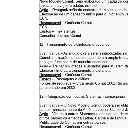
Novo Modelo Comut. Será elaborado um cadastro cont
diversos serviços/produtos do Ibict.
Ação
– Reorganização do cadastro de bibliotecas do
Elaboração de um cadastro único para o Ibict envolve
CCN.
Responsável
– Gerência Comut
CCN
Custos
– Inexistentes
Conselho Técnico Comut
11 - Treinamento de bibliotecas e usuários
Justificativa
– As mudanças a serem introduzidas no
Comut implicarão na necessidade de um amplo treinam
serviços funcionem de maneira adequada.
Ação
– Treinar bibliotecas e usuários para atuarem
Elaborar filme para treinamento à distância.
Responsável
– Gerência Comut
Custos
– Passagens e diárias
Fontes de recursos
– Orçamento Comut 2002 Recursos
apresentado em 2002.
12 – Integração com outros Sistemas internacionais
Justificativa
– O Novo Modelo Comut poderá ser utili
países, principalmente da América Latina, Caribe e 
Ação
– Visitas a outros Sistemas e assinaturas de co
outros países da América Latina, Caribe e de Língua
Publicidade do Comut em outros países.
Responsável
– Gerência Comut