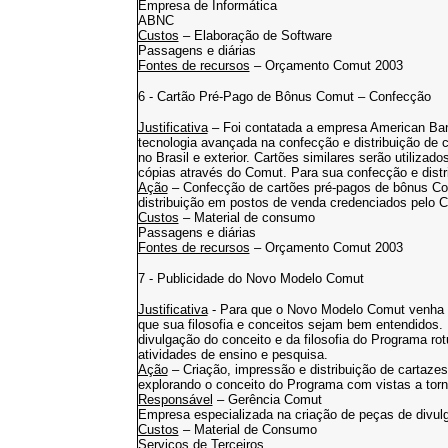
Empresa de Informática
ABNC
Custos
– Elaboração de Software
Passagens e diárias
Fontes de recursos
– Orçamento Comut 2003
6 - Cartão Pré-Pago de Bônus Comut – Confecção
Justificativa
– Foi contatada a empresa American 
tecnologia avançada na confecção e distribuição de c
no Brasil e exterior. Cartões similares serão utiliz
cópias através do Comut. Para sua confecção e distr
Ação
– Confecção de cartões pré-pagos de bônus Co
distribuição em postos de venda credenciados pelo 
Custos
– Material de consumo
Passagens e diárias
Fontes de recursos
– Orçamento Comut 2003
7 - Publicidade do Novo Modelo Comut
Justificativa
- Para que o Novo Modelo Comut venha a
que sua filosofia e conceitos sejam bem entendidos. U
divulgação do conceito e da filosofia do Programa ro
atividades de ensino e pesquisa.
Ação
– Criação, impressão e distribuição de cartazes
explorando o conceito do Programa com vistas a torn
Responsável
– Gerência Comut
Empresa especializada na criação de peças de divul
Custos
– Material de Consumo
Serviços de Terceiros