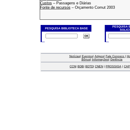
Custos
– Passagens e Diárias
Fonte de recursos
– Orçamento Comut 2003
PESQUISA 
PESQUISA BIBLIOTECA BASE
SOLIC
Notícias
|
Eventos
|
Artigos
|
Fale Conosco
|
H
Bônus
|
Informações
|
Gerência
CCN
|
BDB
|
BDTD
|
CNEN
|
PROSSIGA
|
CAP