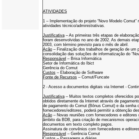
ATIVIDADES
1 – Implementação do projeto “Novo Modelo Comut” re
atividades técnico/administrativas.
Justificativa
– As primeiras três etapas de elaboração
foram desenvolvidas no ano de 2002. As demais etapa
2003, com término previsto para o mês de abril.
Ação
– Finalização dos trabalhos de geração de um pr
consolidação das soluções de informatização do “N
Responsável
– Brisa Informática
Setor de Informática do Ibict
Gerência do Comut
Custos
– Elaboração de Software
Fonte de Recursos
– Comut/Funcate
2 - Acesso a documentos digitais via Internet - Cont
Justificativa
– Muitos textos completos oferecidos por
obtidos diretamente da Internet através de pagamen
de pagamento do Comut (Bônus Comut) e da senha 
fornecedores/editores, poderá permitir a obtenção de
Ação
– Novas reuniões com fornecedores e editores n
âmbito da BDB, para criação de mecanismos operacio
documentos em texto completo pagos.
Assinatura de convênios com fornecedores e editores
Responsável
– Gerência Comut
Custos
– Passagens e diárias