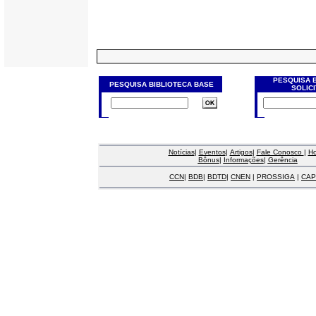
PESQUISA 
PESQUISA BIBLIOTECA BASE
SOLIC
Notícias
|
Eventos
|
Artigos
|
Fale Conosco
|
H
Bônus
|
Informações
|
Gerência
CCN
|
BDB
|
BDTD
|
CNEN
|
PROSSIGA
|
CAP