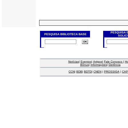
PESQUISA 
PESQUISA BIBLIOTECA BASE
SOLIC
Notícias
|
Eventos
|
Artigos
|
Fale Conosco
|
H
Bônus
|
Informações
|
Gerência
CCN
|
BDB
|
BDTD
|
CNEN
|
PROSSIGA
|
CAP