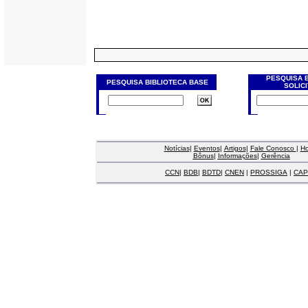
PESQUISA 
PESQUISA BIBLIOTECA BASE
SOLIC
Notícias
|
Eventos
|
Artigos
|
Fale Conosco
|
H
Bônus
|
Informações
|
Gerência
CCN
|
BDB
|
BDTD
|
CNEN
|
PROSSIGA
|
CAP