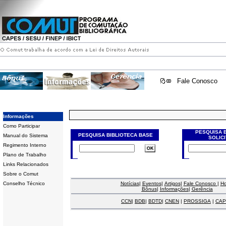
Fale Conosco
Informações
Como Participar
PESQUISA 
PESQUISA BIBLIOTECA BASE
Manual do Sistema
SOLIC
Regimento Interno
Plano de Trabalho
Links Relacionados
Sobre o Comut
Conselho Técnico
Notícias
|
Eventos
|
Artigos
|
Fale Conosco
|
H
Bônus
|
Informações
|
Gerência
CCN
|
BDB
|
BDTD
|
CNEN
|
PROSSIGA
|
CAP