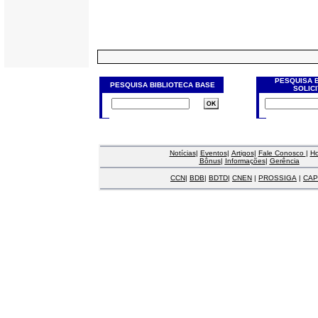
PESQUISA 
PESQUISA BIBLIOTECA BASE
SOLIC
Notícias
|
Eventos
|
Artigos
|
Fale Conosco
|
H
Bônus
|
Informações
|
Gerência
CCN
|
BDB
|
BDTD
|
CNEN
|
PROSSIGA
|
CAP