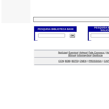
PESQUISA 
PESQUISA BIBLIOTECA BASE
SOLIC
Notícias
|
Eventos
|
Artigos
|
Fale Conosco
|
H
Bônus
|
Informações
|
Gerência
CCN
|
BDB
|
BDTD
|
CNEN
|
PROSSIGA
|
CAP