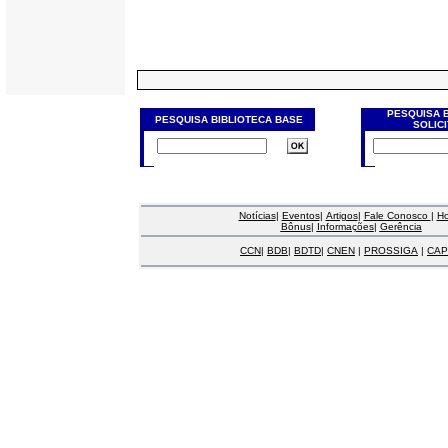
PESQUISA 
PESQUISA BIBLIOTECA BASE
SOLIC
Notícias
|
Eventos
|
Artigos
|
Fale Conosco
|
H
Bônus
|
Informações
|
Gerência
CCN
|
BDB
|
BDTD
|
CNEN
|
PROSSIGA
|
CAP