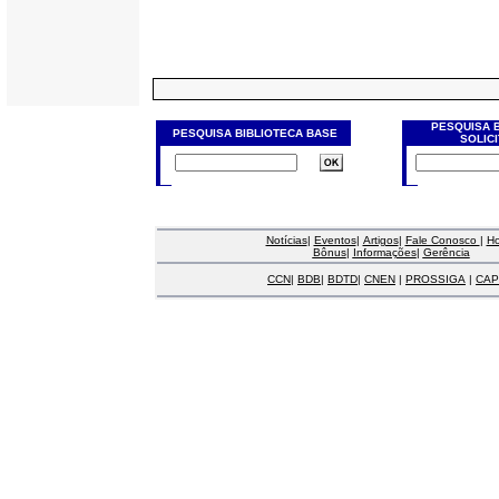
PESQUISA 
PESQUISA BIBLIOTECA BASE
SOLIC
Notícias
|
Eventos
|
Artigos
|
Fale Conosco
|
H
Bônus
|
Informações
|
Gerência
CCN
|
BDB
|
BDTD
|
CNEN
|
PROSSIGA
|
CAP