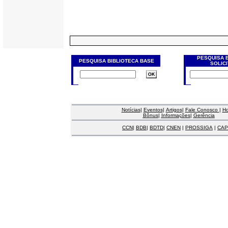
PESQUISA 
PESQUISA BIBLIOTECA BASE
SOLIC
Notícias
|
Eventos
|
Artigos
|
Fale Conosco
|
H
Bônus
|
Informações
|
Gerência
CCN
|
BDB
|
BDTD
|
CNEN
|
PROSSIGA
|
CAP