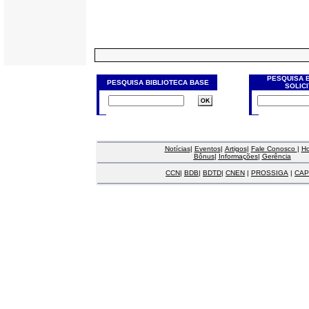
PESQUISA 
PESQUISA BIBLIOTECA BASE
SOLIC
Notícias
|
Eventos
|
Artigos
|
Fale Conosco
|
H
Bônus
|
Informações
|
Gerência
CCN
|
BDB
|
BDTD
|
CNEN
|
PROSSIGA
|
CAP