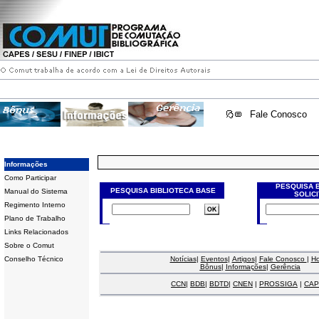
Fale Conosco
Informações
Como Participar
PESQUISA 
PESQUISA BIBLIOTECA BASE
Manual do Sistema
SOLIC
Regimento Interno
Plano de Trabalho
Links Relacionados
Sobre o Comut
Conselho Técnico
Notícias
|
Eventos
|
Artigos
|
Fale Conosco
|
H
Bônus
|
Informações
|
Gerência
CCN
|
BDB
|
BDTD
|
CNEN
|
PROSSIGA
|
CAP