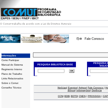
Fale Conosco
Informações
Como Participar
PESQUISA 
PESQUISA BIBLIOTECA BASE
Manual do Sistema
SOLIC
Regimento Interno
Plano de Trabalho
Links Relacionados
Sobre o Comut
Conselho Técnico
Notícias
|
Eventos
|
Artigos
|
Fale Conosco
|
H
Bônus
|
Informações
|
Gerência
CCN
|
BDB
|
BDTD
|
CNEN
|
PROSSIGA
|
CAP