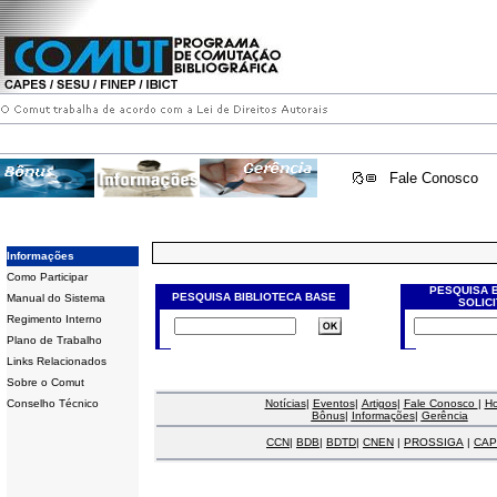
Fale Conosco
Informações
Como Participar
PESQUISA 
PESQUISA BIBLIOTECA BASE
Manual do Sistema
SOLIC
Regimento Interno
Plano de Trabalho
Links Relacionados
Sobre o Comut
Conselho Técnico
Notícias
|
Eventos
|
Artigos
|
Fale Conosco
|
H
Bônus
|
Informações
|
Gerência
CCN
|
BDB
|
BDTD
|
CNEN
|
PROSSIGA
|
CAP