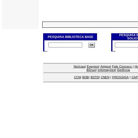
PESQUISA 
PESQUISA BIBLIOTECA BASE
SOLIC
Notícias
|
Eventos
|
Artigos
|
Fale Conosco
|
H
Bônus
|
Informações
|
Gerência
CCN
|
BDB
|
BDTD
|
CNEN
|
PROSSIGA
|
CAP