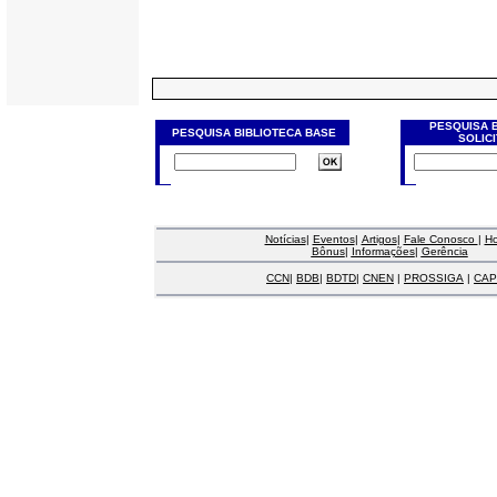
PESQUISA 
PESQUISA BIBLIOTECA BASE
SOLIC
Notícias
|
Eventos
|
Artigos
|
Fale Conosco
|
H
Bônus
|
Informações
|
Gerência
CCN
|
BDB
|
BDTD
|
CNEN
|
PROSSIGA
|
CAP