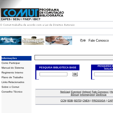
Fale Conosco
Informações
Como Participar
PESQUISA 
PESQUISA BIBLIOTECA BASE
Manual do Sistema
SOLIC
Regimento Interno
Plano de Trabalho
Links Relacionados
Sobre o Comut
Conselho Técnico
Notícias
|
Eventos
|
Artigos
|
Fale Conosco
|
H
Bônus
|
Informações
|
Gerência
CCN
|
BDB
|
BDTD
|
CNEN
|
PROSSIGA
|
CAP