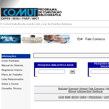
Fale Conosco
Informações
Como Participar
PESQUISA 
PESQUISA BIBLIOTECA BASE
Manual do Sistema
SOLIC
Regimento Interno
Plano de Trabalho
Links Relacionados
Sobre o Comut
Conselho Técnico
Notícias
|
Eventos
|
Artigos
|
Fale Conosco
|
H
Bônus
|
Informações
|
Gerência
CCN
|
BDB
|
BDTD
|
CNEN
|
PROSSIGA
|
CAP