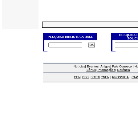
PESQUISA 
PESQUISA BIBLIOTECA BASE
SOLIC
Notícias
|
Eventos
|
Artigos
|
Fale Conosco
|
H
Bônus
|
Informações
|
Gerência
CCN
|
BDB
|
BDTD
|
CNEN
|
PROSSIGA
|
CAP