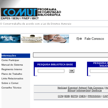
Fale Conosco
Informações
Como Participar
PESQUISA 
PESQUISA BIBLIOTECA BASE
Manual do Sistema
SOLIC
Regimento Interno
Plano de Trabalho
Links Relacionados
Sobre o Comut
Conselho Técnico
Notícias
|
Eventos
|
Artigos
|
Fale Conosco
|
H
Bônus
|
Informações
|
Gerência
CCN
|
BDB
|
BDTD
|
CNEN
|
PROSSIGA
|
CAP